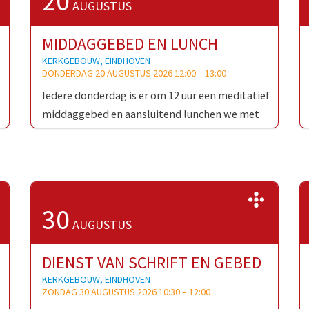
20
AUGUSTUS
MIDDAGGEBED EN LUNCH
KERKGEBOUW, EINDHOVEN
DONDERDAG 20 AUGUSTUS 2026 12:00
–
13:00
Iedere donderdag is er om 12 uur een meditatief
middaggebed en aansluitend lunchen we met
wie de tijd heeft en neemt om te blijven. Ieder …
>>
>>
30
AUGUSTUS
DIENST VAN SCHRIFT EN GEBED
KERKGEBOUW, EINDHOVEN
ZONDAG 30 AUGUSTUS 2026 10:30
–
12:00