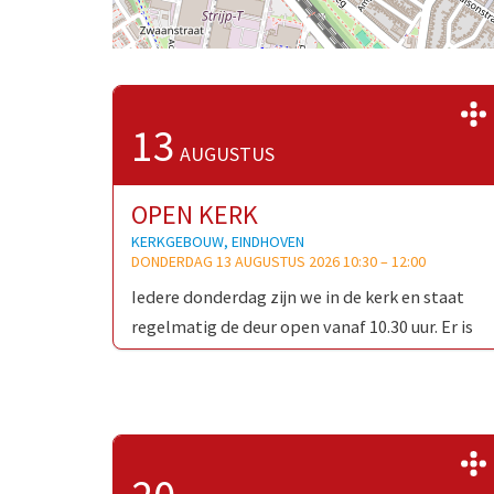
13
AUGUSTUS
OPEN KERK
KERKGEBOUW, EINDHOVEN
DONDERDAG 13 AUGUSTUS 2026 10:30
–
12:00
Iedere donderdag zijn we in de kerk en staat
regelmatig de deur open vanaf 10.30 uur. Er is
gelegenheid voor een kort contact, een kaarsje
…