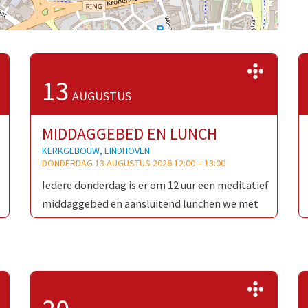
>>
>>
13
AUGUSTUS
MIDDAGGEBED EN LUNCH
KERKGEBOUW, EINDHOVEN
DONDERDAG 13 AUGUSTUS 2026 12:00
–
13:00
Iedere donderdag is er om 12 uur een meditatief
middaggebed en aansluitend lunchen we met
wie de tijd heeft en neemt om te blijven. Ieder …
>>
>>