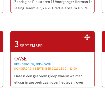
f
Zondag na Pinksteren 17 Voorganger Herman 1e
lezing Jeremia 7, 23-28 Gradualepsalm 105 2e
…
lezing Romeinen 12, 1-8 Evangelie Matteüs 17,
14-20 Na de viering …
>>
>>
3
SEPTEMBER
OASE
KERKGEBOUW, EINDHOVEN
DONDERDAG 3 SEPTEMBER 2026 19:30
–
21:00
f
Oase is een gespreksgroep waarin we met
elkaar in gesprek gaan over het leven, over
…
geloof en alles wat daarmee te maken heeft.
Het is …