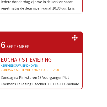
Iedere donderdag zijn we in de kerk en staat
regelmatig de deur open vanaf 10.30 uur. Er is
gelegenheid voor een kort contact, een kaarsje
…
>>
6
SEPTEMBER
EUCHARISTIEVIERING
KERKGEBOUW, EINDHOVEN
ZONDAG 6 SEPTEMBER 2026 10:30
–
12:00
Zondag na Pinksteren 18 Voorganger Piet
Coemans 1e lezing Ezechiël 33, 1+7-11 Graduale
psalm 119, 33-40 2e lezing Romeinen 12, 9-21
Evangelie Matteüs 18, 15-20 …