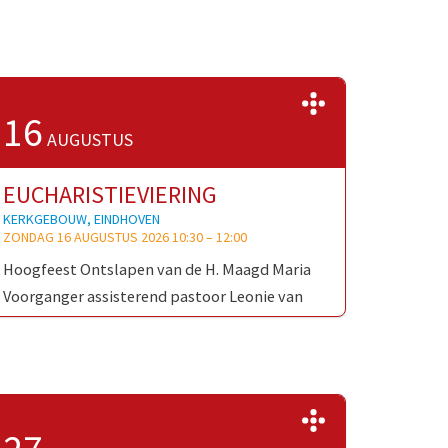
>>
16
AUGUSTUS
EUCHARISTIEVIERING
KERKGEBOUW, EINDHOVEN
ZONDAG 16 AUGUSTUS 2026 10:30
–
12:00
Hoogfeest Ontslapen van de H. Maagd Maria
Voorganger assisterend pastoor Leonie van
Straaten 1e lezing Genesis 3, 14-15+20
Gradualepsalm 91, 7-13 2e lezing Openbaring
11,15-12,1+7-9 …
>>