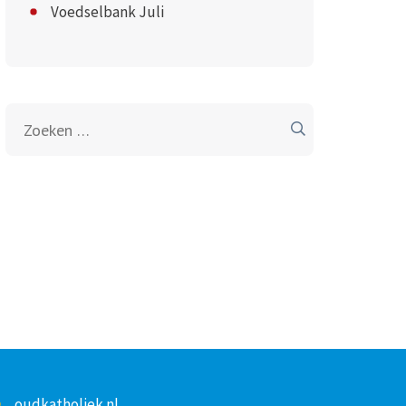
Voedselbank Juli
Zoeken
naar:
oudkatholiek.nl