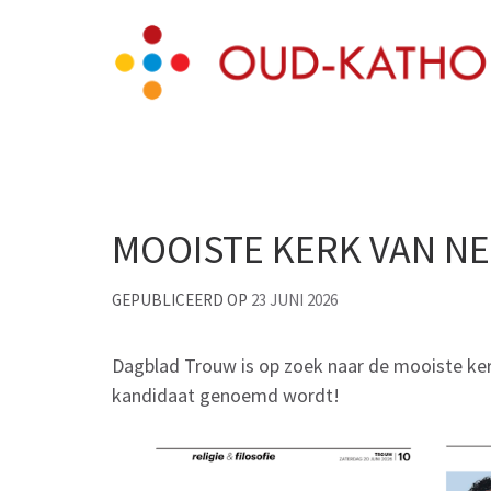
Skip
Oud-Katholieke paro
to
content
(Press
Enter)
MOOISTE KERK VAN N
GEPUBLICEERD OP
23 JUNI 2026
Dagblad Trouw is op zoek naar de mooiste ker
kandidaat genoemd wordt!