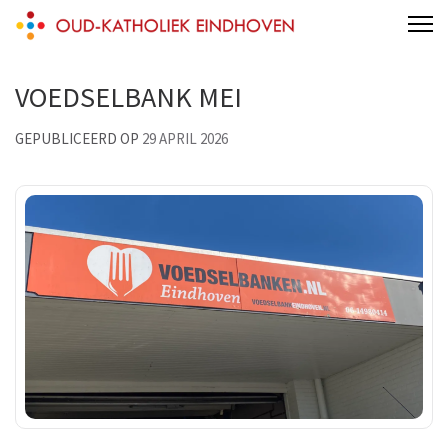
Skip
Oud-Katholieke parochie van
to
Eindhoven
content
VOEDSELBANK MEI
(Press
Enter)
GEPUBLICEERD OP
29 APRIL 2026